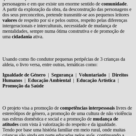
personagens e em que existe um enorme sentido de
comunidade
.
A partir da exploração da obra, da desconstrução das personagens e
dos seus preconceitos, pretende transmitir-se aos pequenos leitores
valores
de respeito por si e pelos outros, respeito pelas diferenças
intergeracionais e interculturais, necessidade de mudança de
mentalidades, sempre numa ótima construtiva e de promoção de
uma
cidadania
ativa.
Usando como fio condutor pequenas peripécias de 3 crianças da
aldeia, o livro versa, entre outras, temáticas como:
Igualdade de Género
|
Segurança
|
Voluntariado
|
Direitos
Humanos
|
Educação Ambiental
|
Educação Artística
|
Promoção da Saúde
O projeto visa a promoção de
competências interpessoais
livres de
estereótipos de género, a promoção de uma cultura de não violência
nas esferas doméstica e social e a promoção de
mudança de
atitudes
com vista à valorização do respeito e da igualdade.
Tendo por base uma história familiar em meio rural, onde muitas
crianças são ainda em parte educadas pelos avós, continuando a