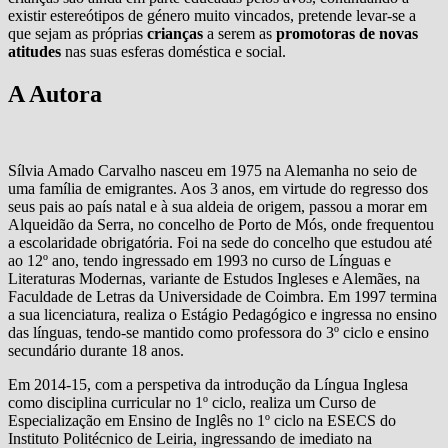
existir estereótipos de género muito vincados, pretende levar-se a
que sejam as próprias
crianças
a serem as
promotoras de novas
atitudes
nas suas esferas doméstica e social.
A Autora
Sílvia Amado Carvalho nasceu em 1975 na Alemanha no seio de
uma família de emigrantes. Aos 3 anos, em virtude do regresso dos
seus pais ao país natal e à sua aldeia de origem, passou a morar em
Alqueidão da Serra, no concelho de Porto de Mós, onde frequentou
a escolaridade obrigatória. Foi na sede do concelho que estudou até
ao 12º ano, tendo ingressado em 1993 no curso de Línguas e
Literaturas Modernas, variante de Estudos Ingleses e Alemães, na
Faculdade de Letras da Universidade de Coimbra. Em 1997 termina
a sua licenciatura, realiza o Estágio Pedagógico e ingressa no ensino
das línguas, tendo-se mantido como professora do 3º ciclo e ensino
secundário durante 18 anos.
Em 2014-15, com a perspetiva da introdução da Língua Inglesa
como disciplina curricular no 1º ciclo, realiza um Curso de
Especialização em Ensino de Inglês no 1º ciclo na ESECS do
Instituto Politécnico de Leiria, ingressando de imediato na