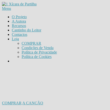
Saltar
para
Menu
conteúdo
O Projeto
A Autora
Recursos
Cantinho do Leitor
Contactos
Loja
COMPRAR
Condições de Venda
Política de Privacidade
Política de Cookies
COMPRAR
A CANÇÃO